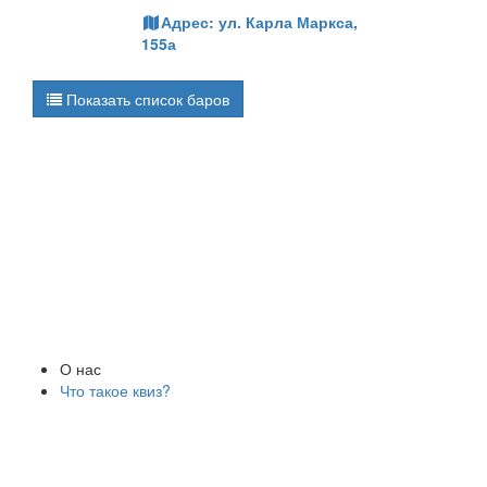
Адрес:
ул. Карла Маркса,
155а
Показать список баров
О нас
Что такое квиз?
Играйте в квизы
Организаторы квизов
Площадки с квизами