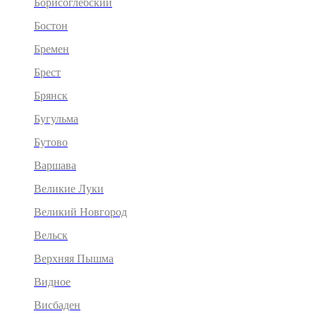
Борисоглебский
Бостон
Бремен
Брест
Брянск
Бугульма
Бутово
Варшава
Великие Луки
Великий Новгород
Вельск
Верхняя Пышма
Видное
Висбаден