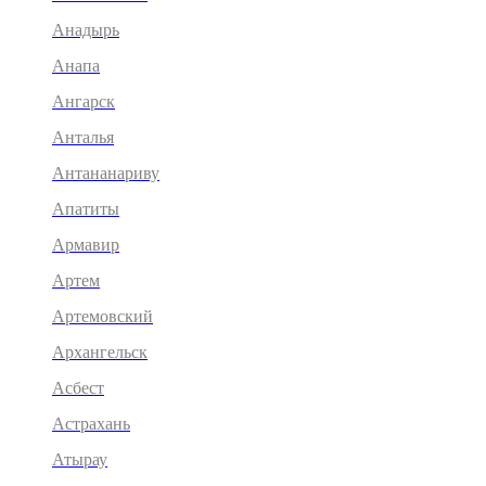
Анадырь
Анапа
Ангарск
Анталья
Антананариву
Апатиты
Армавир
Артем
Артемовский
Архангельск
Асбест
Астрахань
Атырау